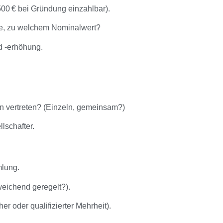
500 € bei Gründung einzahlbar).
ile, zu welchem Nominalwert?
d -erhöhung.
n vertreten? (Einzeln, gemeinsam?)
schafter.
mlung.
eichend geregelt?).
er oder qualifizierter Mehrheit).