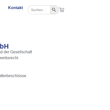
Search Button
Search
Kontakt
for:
mbH
d der Gesellschaft
werbsrecht
fterbeschlüsse