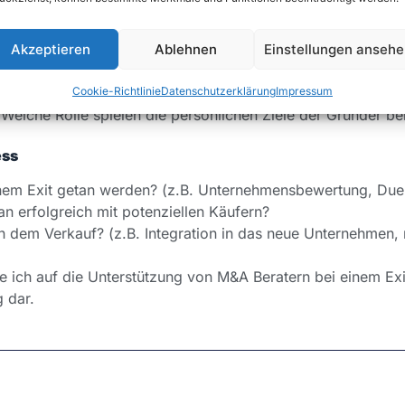
ür einen Exit?
Akzeptieren
Ablehnen
Einstellungen anseh
ann ist ein Startup reif für den Exit?
Cookie-Richtlinie
Datenschutzerklärung
Impressum
ussen Marktzyklen und Branchenentwicklungen den Exit?
Welche Rolle spielen die persönlichen Ziele der Gründer be
ess
em Exit getan werden? (z.B. Unternehmensbewertung, Due 
n erfolgreich mit potenziellen Käufern?
em Verkauf? (z.B. Integration in das neue Unternehmen, 
 ich auf die Unterstützung von M&A Beratern bei einem Exit
 dar.