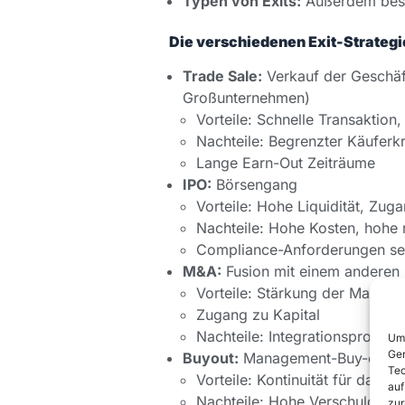
Typen von Exits:
Außerdem besch
Die verschiedenen Exit-Strategi
Trade Sale:
Verkauf der Geschäft
Großunternehmen)
Vorteile: Schnelle Transaktion,
Nachteile: Begrenzter Käuferkr
Lange Earn-Out Zeiträume
IPO:
Börsengang
Vorteile: Hohe Liquidität, Zu
Nachteile: Hohe Kosten, hohe 
Compliance-Anforderungen se
M&A:
Fusion mit einem anderen
Vorteile: Stärkung der Marktp
Zugang zu Kapital
Nachteile: Integrationsproble
Um 
Ger
Buyout:
Management-Buy-out od
Tec
Vorteile: Kontinuität für das 
auf
Nachteile: Hohe Verschuldung,
zur