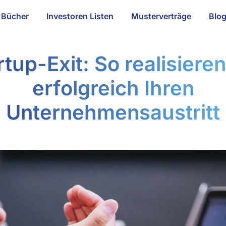
Bücher
Investoren Listen
Musterverträge
Blo
rtup-Exit: So realisieren
erfolgreich Ihren
Unternehmensaustritt