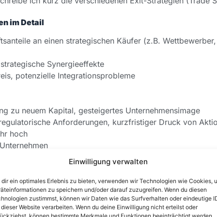
reibe ich kurz die verschiedenen Exit-Strategien (Trade S
en im Detail
santeile an einen strategischen Käufer (z.B. Wettbewerber,
 strategische Synergieeffekte
eis, potenzielle Integrationsprobleme
gang zu neuem Kapital, gesteigertes Unternehmensimage
regulatorische Anforderungen, kurzfristiger Druck von Akti
hr hoch
 Unternehmen
osition, Zugang zu neuen Technologien oder Märkten
Einwilligung verwalten
me, Verlust von Autonomie
dir ein optimales Erlebnis zu bieten, verwenden wir Technologien wie Cookies, 
äteinformationen zu speichern und/oder darauf zuzugreifen. Wenn du diesen
er Leveraged Buyout
hnologien zustimmst, können wir Daten wie das Surfverhalten oder eindeutige I
Unternehmen, attraktive Konditionen für das Management
 dieser Website verarbeiten. Wenn du deine Einwilligung nicht erteilst oder
 potenzielle Konflikte zwischen Management und Investore
ückziehst, können bestimmte Merkmale und Funktionen beeinträchtigt werden.