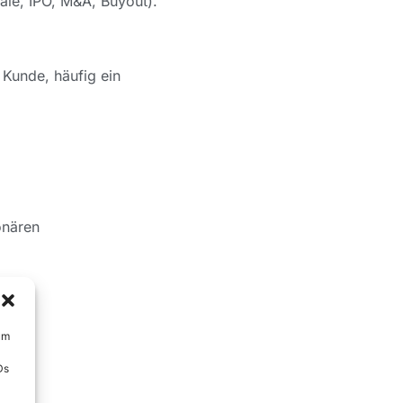
ale, IPO, M&A, Buyout).
 Kunde, häufig ein
onären
um
Ds
n