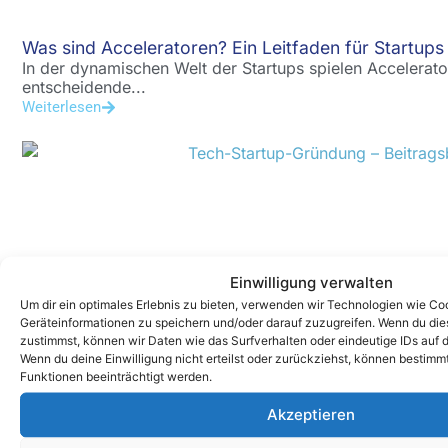
Was sind Acceleratoren? Ein Leitfaden für Startups
In der dynamischen Welt der Startups spielen Accelera
entscheidende...
Weiterlesen
Einwilligung verwalten
Um dir ein optimales Erlebnis zu bieten, verwenden wir Technologien wie Co
So startest du erfolgreich durch und wirst zum näc
Geräteinformationen zu speichern und/oder darauf zuzugreifen. Wenn du di
Dein Tech-Startup auf Erfolgskurs bringen Du hast eine
zustimmst, können wir Daten wie das Surfverhalten oder eindeutige IDs auf d
Weiterlesen
Wenn du deine Einwilligung nicht erteilst oder zurückziehst, können bestim
Funktionen beeinträchtigt werden.
Akzeptieren