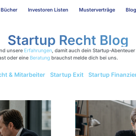
Bücher
Investoren Listen
Musterverträge
Blo
Startup Recht Blog
 und unsere
Erfahrungen
, damit auch dein Startup-Abenteuer
st oder eine
Beratung
brauchst melde dich bei uns.
cht & Mitarbeiter
Startup Exit
Startup Finanzi