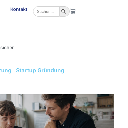
Search Button
Search
g
Kontakt
for:
 sicher
erung
Startup Gründung