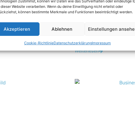
hnologien zustimmst, können wir Daten wie das Surfverhalten oder eindeutige I
 dieser Website verarbeiten. Wenn du deine Einwilligung nicht erteilst oder
ückziehst, können bestimmte Merkmale und Funktionen beeinträchtigt werden.
Akzeptieren
Ablehnen
Einstellungen anseh
en
Sollte man einen schrif
Cookie-Richtlinie
Datenschutzerklärung
Impressum
it sich Die...
Ein schriftlicher Beratungsv
Weiterlesen