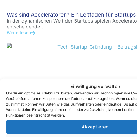
Was sind Acceleratoren? Ein Leitfaden für Startups
In der dynamischen Welt der Startups spielen Accelera
entscheidende...
Weiterlesen
Einwilligung verwalten
Um dir ein optimales Erlebnis zu bieten, verwenden wir Technologien wie Co
So startest du erfolgreich durch und wirst zum näc
Geräteinformationen zu speichern und/oder darauf zuzugreifen. Wenn du di
Dein Tech-Startup auf Erfolgskurs bringen Du hast eine
zustimmst, können wir Daten wie das Surfverhalten oder eindeutige IDs auf d
Weiterlesen
Wenn du deine Einwilligung nicht erteilst oder zurückziehst, können bestim
Funktionen beeinträchtigt werden.
Akzeptieren