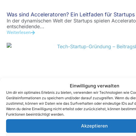
Was sind Acceleratoren? Ein Leitfaden für Startups
In der dynamischen Welt der Startups spielen Accelera
entscheidende...
Weiterlesen
Einwilligung verwalten
Um dir ein optimales Erlebnis zu bieten, verwenden wir Technologien wie Co
So startest du erfolgreich durch und wirst zum näc
Geräteinformationen zu speichern und/oder darauf zuzugreifen. Wenn du di
Dein Tech-Startup auf Erfolgskurs bringen Du hast eine
zustimmst, können wir Daten wie das Surfverhalten oder eindeutige IDs auf d
Weiterlesen
Wenn du deine Einwilligung nicht erteilst oder zurückziehst, können bestim
Funktionen beeinträchtigt werden.
Akzeptieren