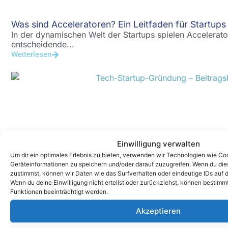
Was sind Acceleratoren? Ein Leitfaden für Startups
In der dynamischen Welt der Startups spielen Accelera
entscheidende...
Weiterlesen
Einwilligung verwalten
Um dir ein optimales Erlebnis zu bieten, verwenden wir Technologien wie Co
So startest du erfolgreich durch und wirst zum näc
Geräteinformationen zu speichern und/oder darauf zuzugreifen. Wenn du di
Dein Tech-Startup auf Erfolgskurs bringen Du hast eine
zustimmst, können wir Daten wie das Surfverhalten oder eindeutige IDs auf d
Weiterlesen
Wenn du deine Einwilligung nicht erteilst oder zurückziehst, können bestim
Funktionen beeinträchtigt werden.
Akzeptieren